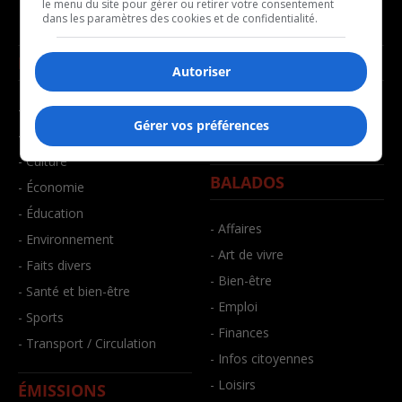
le menu du site pour gérer ou retirer votre consentement
dans les paramètres des cookies et de confidentialité.
NOUVELLES
MUSIQUE
Autoriser
- Affaires municipales
- Décompte franco
Gérer vos préférences
- Communauté / Social
- Joué récemment
- Culture
BALADOS
- Économie
- Éducation
- Affaires
- Environnement
- Art de vivre
- Faits divers
- Bien-être
- Santé et bien-être
- Emploi
- Sports
- Finances
- Transport / Circulation
- Infos citoyennes
- Loisirs
ÉMISSIONS