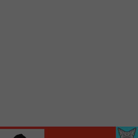
Voici la procédure ;)
À partir de votre téléphone, allez sur le site
internet de la Radio allumée au
www.fm1033.ca
Ensuite cliquez sur l’icône situé au bas de
votre écran
(celui qui représente un carré incluant une
flèche dirigé vers le haut)
Cliquez maintenant sur l’option Ajouter sur
l’écran d’accueil et vous verrez apparaître le
logo du FM 103,3
Faites Enregistrer en haut à droite.
Et voilà! Toutes les infos et l’écoute de votre radio
locale vous sont maintenant accessibles en un clic!
Audio
00:00
00:00