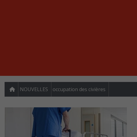
NOUVELLES
occupation des civières