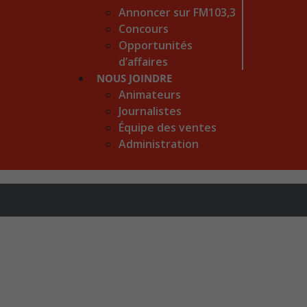
Annoncer sur FM103,3
Concours
Opportunités
d’affaires
NOUS JOINDRE
Animateurs
Journalistes
Équipe des ventes
Administration