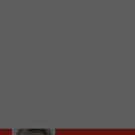
C
Vous avez envie d’écouter le FM 103,3 ou notre nouv
Ajoutez un signet FM 103,3 sur votre écran d’accueil
Voici la procédure ;)
À partir de votre téléphone, allez sur le site inte
Ensuite cliquez sur l’icône situé au bas de votre éc
(celui qui représente un carré incluant une flèche d
Cliquez maintenant sur l’option Ajouter sur l’écran
Faites Enregistrer en haut à droite.
Et voilà! Toutes les infos et l’écoute de votre radio loca
Audio