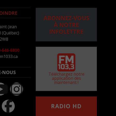
OINDRE
ABONNEZ-VOUS
À NOTRE
aint-Jean
INFOLETTRE
 (Québec)
 2W8
-646-6800
m1033.ca
Z-NOUS
Téléchargez notre
application dès
maintenant !
RADIO HD
••••••••••••••••••
Comment synthoniser la