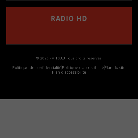
RADIO HD
••••••••••••••••••
Comment synthoniser la fréquence HD dans
votre voiture
© 2026 FM 103,3 Tous droits réservés.
Politique de confidentialité
Politique d’accessibilité
Plan du site
Plan d'accessibilite