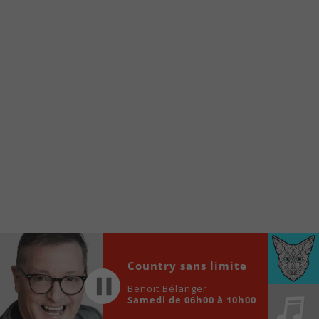
internet de la Radio allumée au
www.fm1033.ca
Ensuite cliquez sur l’icône situé au bas de
votre écran
(celui qui représente un carré incluant une
flèche dirigé vers le haut)
Cliquez maintenant sur l’option Ajouter sur
l’écran d’accueil et vous verrez apparaître le
logo du FM 103,3
Faites Enregistrer en haut à droite.
Et voilà! Toutes les infos et l’écoute de votre radio
locale vous sont maintenant accessibles en un clic!
Audio
00:00
00:00
Player
Country sans limite
Benoit Bélanger
Samedi de 06h00 à 10h00