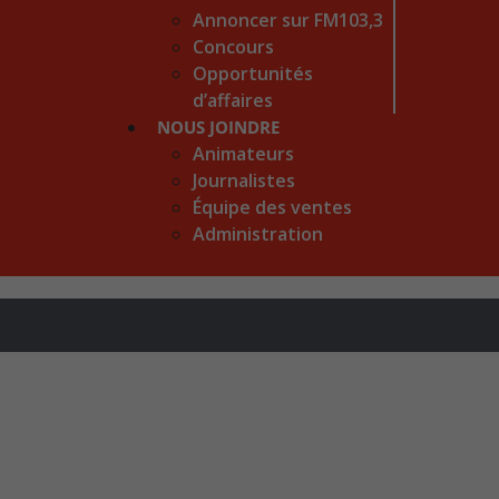
Annoncer sur FM103,3
Concours
Opportunités
d’affaires
NOUS JOINDRE
Animateurs
Journalistes
Équipe des ventes
Administration