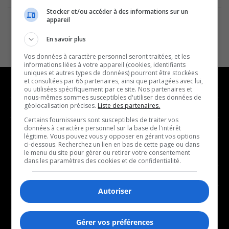
Stocker et/ou accéder à des informations sur un
appareil
En savoir plus
Vos données à caractère personnel seront traitées, et les
informations liées à votre appareil (cookies, identifiants
uniques et autres types de données) pourront être stockées
et consultées par 66 partenaires, ainsi que partagées avec lui,
ou utilisées spécifiquement par ce site. Nos partenaires et
nous-mêmes sommes susceptibles d'utiliser des données de
géolocalisation précises.
Liste des partenaires.
NOUVELLES
MUSIQUE
Certains fournisseurs sont susceptibles de traiter vos
données à caractère personnel sur la base de l'intérêt
- Affaires municipales
- Décompte franco
légitime. Vous pouvez vous y opposer en gérant vos options
ci-dessous. Recherchez un lien en bas de cette page ou dans
- Communauté / Social
- Joué récemment
le menu du site pour gérer ou retirer votre consentement
dans les paramètres des cookies et de confidentialité.
- Culture
BALADOS
- Économie
Autoriser
- Éducation
- Affaires
- Environnement
- Art de vivre
Gérer vos préférences
- Faits divers