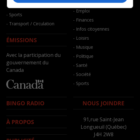
- Bien-être
- Santé et bien-être
- Emploi
- Sports
- Finances
- Transport / Circulation
- Infos citoyennes
- Loisirs
ÉMISSIONS
- Musique
Avec la participation du
- Politique
gouvernement du
- Santé
Canada
- Société
- Sports
BINGO RADIO
NOUS JOINDRE
91,rue Saint-Jean
À PROPOS
Longueuil (Québec)
J4H 2W8