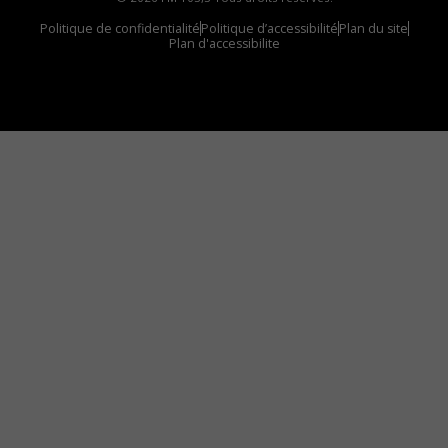
Politique de confidentialité
Politique d’accessibilité
Plan du site
Plan d'accessibilite
Comment installer notre vignette sur votre
appareil mobile