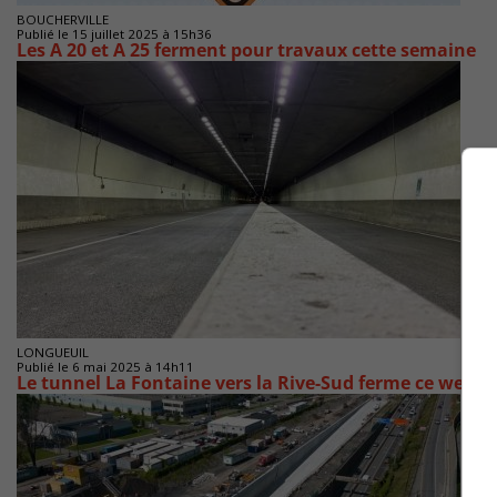
BOUCHERVILLE
Publié le 15 juillet 2025 à 15h36
Les A 20 et A 25 ferment pour travaux cette semaine
LONGUEUIL
Publié le 6 mai 2025 à 14h11
Le tunnel La Fontaine vers la Rive-Sud ferme ce week-