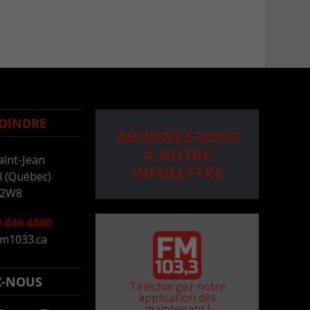
OINDRE
ABONNEZ-VOUS
À NOTRE
aint-Jean
INFOLETTRE
 (Québec)
 2W8
-646-6800
m1033.ca
Z-NOUS
Téléchargez notre
application dès
maintenant !