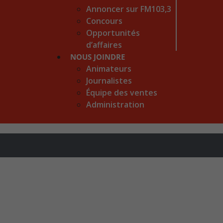
Annoncer sur FM103,3
Concours
Opportunités
d’affaires
NOUS JOINDRE
Animateurs
Journalistes
Équipe des ventes
Administration