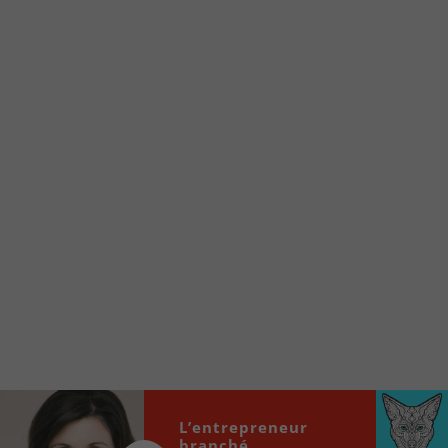
Voici la procédure ;)
À partir de votre téléphone, allez sur le site
internet de la Radio allumée au
www.fm1033.ca
Ensuite cliquez sur l’icône situé au bas de
votre écran
(celui qui représente un carré incluant une
flèche dirigé vers le haut)
Cliquez maintenant sur l’option Ajouter sur
l’écran d’accueil et vous verrez apparaître le
logo du FM 103,3
Faites Enregistrer en haut à droite.
Et voilà! Toutes les infos et l’écoute de votre radio
locale vous sont maintenant accessibles en un clic!
Audio
00:00
00:00
L’entrepreneur
Player
branché