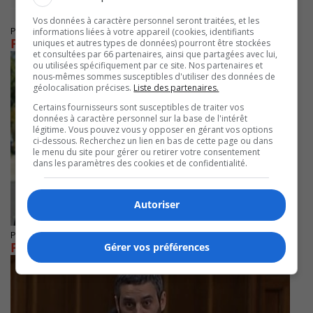
Vos données à caractère personnel seront traitées, et les
Publié le 19 août 2019 à 14h29
informations liées à votre appareil (cookies, identifiants
Pierre Nantel en discussion avec le Parti vert
uniques et autres types de données) pourront être stockées
et consultées par 66 partenaires, ainsi que partagées avec lui,
ou utilisées spécifiquement par ce site. Nos partenaires et
nous-mêmes sommes susceptibles d'utiliser des données de
géolocalisation précises.
Liste des partenaires.
Certains fournisseurs sont susceptibles de traiter vos
données à caractère personnel sur la base de l'intérêt
légitime. Vous pouvez vous y opposer en gérant vos options
ci-dessous. Recherchez un lien en bas de cette page ou dans
le menu du site pour gérer ou retirer votre consentement
dans les paramètres des cookies et de confidentialité.
Autoriser
Publié le 16 août 2019 à 20h14
Pierre Nantel est mis à la porte du NPD
Gérer vos préférences