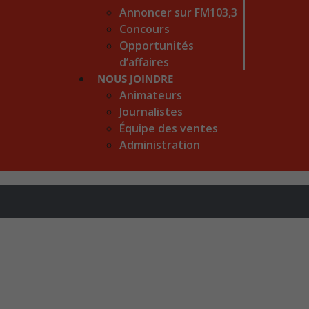
Annoncer sur FM103,3
Concours
Opportunités
d’affaires
NOUS JOINDRE
Animateurs
Journalistes
Équipe des ventes
Administration