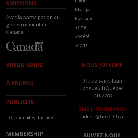
- Loisirs
ÉMISSIONS
- Musique
Avec la participation du
- Politique
gouvernement du
- Santé
Canada
- Société
- Sports
BINGO RADIO
NOUS JOINDRE
91,rue Saint-Jean
À PROPOS
Longueuil (Québec)
J4H 2W8
PUBLICITÉ
SMS
|
450-646-6800
admin@fm1033.ca
- Opportunités d’affaires
MEMBERSHIP
SUIVEZ-NOUS