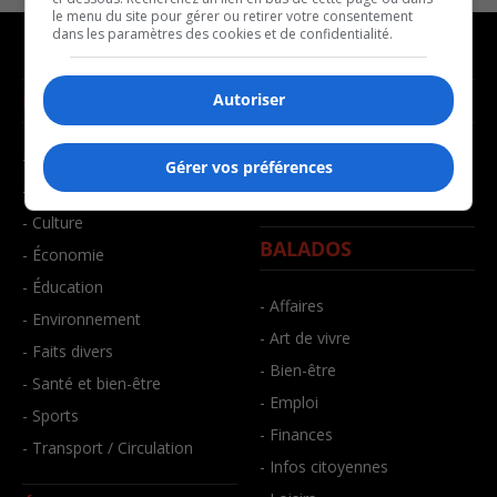
le menu du site pour gérer ou retirer votre consentement
dans les paramètres des cookies et de confidentialité.
NOUVELLES
MUSIQUE
Autoriser
- Affaires municipales
- Décompte franco
Gérer vos préférences
- Communauté / Social
- Joué récemment
- Culture
BALADOS
- Économie
- Éducation
- Affaires
- Environnement
- Art de vivre
- Faits divers
- Bien-être
- Santé et bien-être
- Emploi
- Sports
- Finances
- Transport / Circulation
- Infos citoyennes