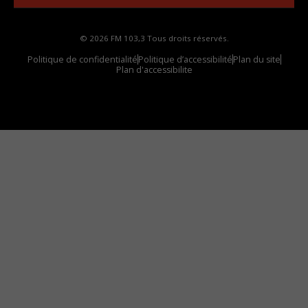
© 2026 FM 103,3 Tous droits réservés.
Politique de confidentialité
Politique d’accessibilité
Plan du site
Plan d'accessibilite
Comment installer notre vignette sur votre
appareil mobile