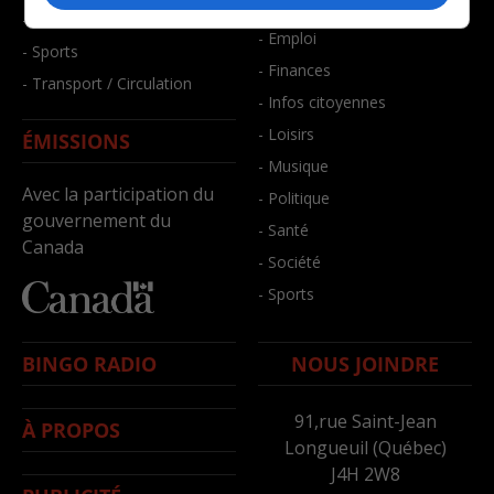
- Bien-être
- Santé et bien-être
- Emploi
- Sports
- Finances
- Transport / Circulation
- Infos citoyennes
- Loisirs
ÉMISSIONS
- Musique
Avec la participation du
- Politique
gouvernement du
- Santé
Canada
- Société
- Sports
BINGO RADIO
NOUS JOINDRE
91,rue Saint-Jean
À PROPOS
Longueuil (Québec)
J4H 2W8