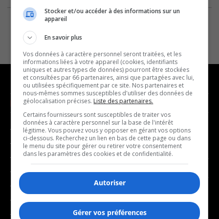
Stocker et/ou accéder à des informations sur un
appareil
En savoir plus
Vos données à caractère personnel seront traitées, et les
informations liées à votre appareil (cookies, identifiants
uniques et autres types de données) pourront être stockées
et consultées par 66 partenaires, ainsi que partagées avec lui,
ou utilisées spécifiquement par ce site. Nos partenaires et
nous-mêmes sommes susceptibles d'utiliser des données de
géolocalisation précises.
Liste des partenaires.
NOUVELLES
MUSIQUE
Certains fournisseurs sont susceptibles de traiter vos
données à caractère personnel sur la base de l'intérêt
- Affaires municipales
- Décompte franco
légitime. Vous pouvez vous y opposer en gérant vos options
ci-dessous. Recherchez un lien en bas de cette page ou dans
- Communauté / Social
- Joué récemment
le menu du site pour gérer ou retirer votre consentement
dans les paramètres des cookies et de confidentialité.
- Culture
BALADOS
- Économie
Autoriser
- Éducation
- Affaires
- Environnement
- Art de vivre
Gérer vos préférences
- Faits divers