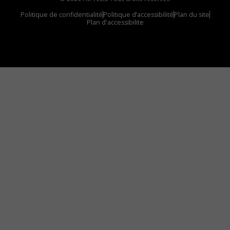
Politique de confidentialité
Politique d’accessibilité
Plan du site
Plan d'accessibilite
Comment installer notre vignette sur votre
appareil mobile