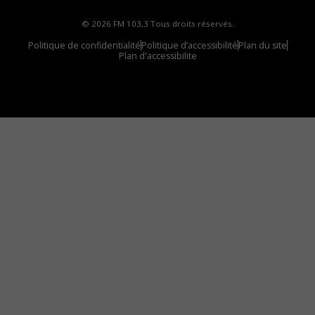
© 2026 FM 103,3 Tous droits réservés.
Politique de confidentialité
Politique d’accessibilité
Plan du site
Plan d'accessibilite
Comment installer notre vignette sur votre
appareil mobile