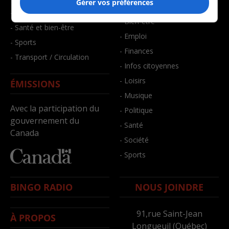
Gérer vos préférences
- Art de vivre
- Faits divers
- Bien-être
- Santé et bien-être
- Emploi
- Sports
- Finances
- Transport / Circulation
- Infos citoyennes
- Loisirs
ÉMISSIONS
- Musique
Avec la participation du
- Politique
gouvernement du
- Santé
Canada
- Société
- Sports
BINGO RADIO
NOUS JOINDRE
91,rue Saint-Jean
À PROPOS
Longueuil (Québec)