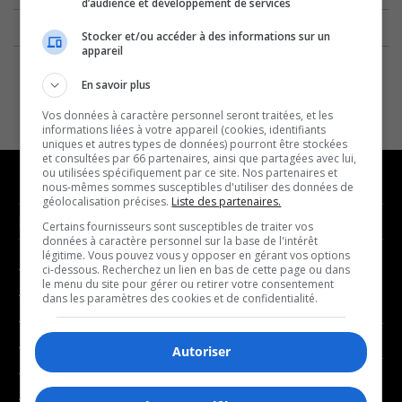
d’audience et développement de services
Stocker et/ou accéder à des informations sur un
appareil
En savoir plus
Vos données à caractère personnel seront traitées, et les
informations liées à votre appareil (cookies, identifiants
uniques et autres types de données) pourront être stockées
et consultées par 66 partenaires, ainsi que partagées avec lui,
ou utilisées spécifiquement par ce site. Nos partenaires et
nous-mêmes sommes susceptibles d'utiliser des données de
géolocalisation précises.
Liste des partenaires.
NOUVELLES
MUSIQUE
Certains fournisseurs sont susceptibles de traiter vos
données à caractère personnel sur la base de l'intérêt
légitime. Vous pouvez vous y opposer en gérant vos options
- Affaires municipales
- Décompte franco
ci-dessous. Recherchez un lien en bas de cette page ou dans
le menu du site pour gérer ou retirer votre consentement
- Communauté / Social
- Joué récemment
dans les paramètres des cookies et de confidentialité.
- Culture
BALADOS
- Économie
Autoriser
- Éducation
- Affaires
- Environnement