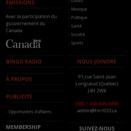
- Loisirs
ÉMISSIONS
- Musique
Avec la participation du
- Politique
gouvernement du
- Santé
Canada
- Société
- Sports
BINGO RADIO
NOUS JOINDRE
91,rue Saint-Jean
À PROPOS
Longueuil (Québec)
J4H 2W8
PUBLICITÉ
SMS
|
450-646-6800
admin@fm1033.ca
- Opportunités d’affaires
MEMBERSHIP
SUIVEZ-NOUS