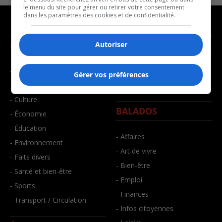
le menu du site pour gérer ou retirer votre consentement
dans les paramètres des cookies et de confidentialité.
NOUVELLES
MUSIQUE
Autoriser
- Affaires municipales
- Décompte franco
Gérer vos préférences
- Communauté / Social
- Joué récemment
- Culture
BALADOS
- Économie
- Éducation
- Affaires
- Environnement
- Art de vivre
- Faits divers
- Bien-être
- Santé et bien-être
- Emploi
- Sports
- Finances
- Transport / Circulation
- Infos citoyennes