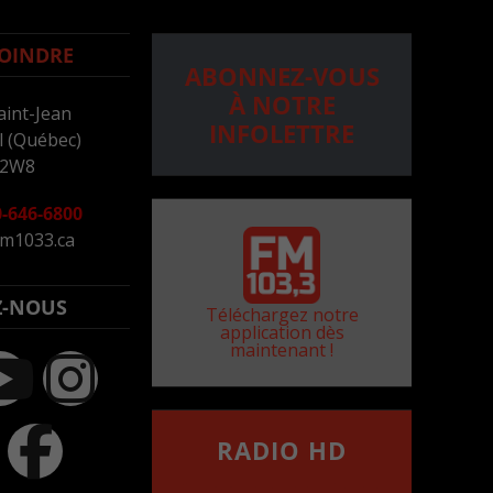
OINDRE
ABONNEZ-VOUS
À NOTRE
aint-Jean
INFOLETTRE
 (Québec)
 2W8
-646-6800
m1033.ca
Z-NOUS
Téléchargez notre
application dès
maintenant !
RADIO HD
••••••••••••••••••
Comment synthoniser la