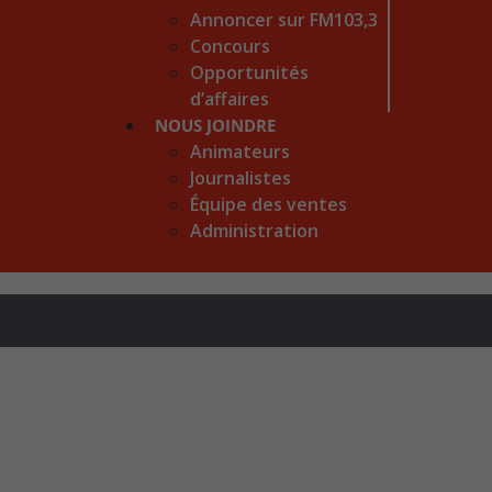
Annoncer sur FM103,3
Concours
Opportunités
d’affaires
NOUS JOINDRE
Animateurs
Journalistes
Équipe des ventes
Administration