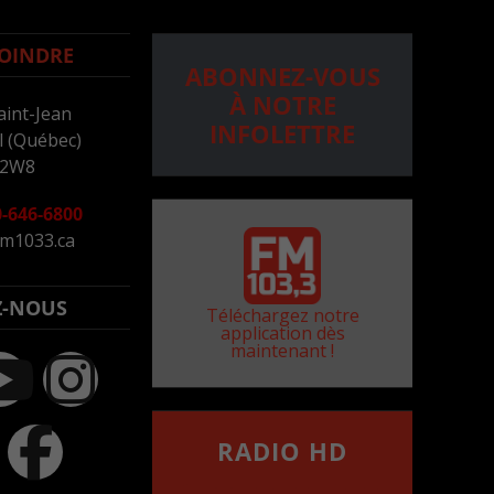
OINDRE
ABONNEZ-VOUS
À NOTRE
aint-Jean
INFOLETTRE
 (Québec)
 2W8
-646-6800
m1033.ca
Z-NOUS
Téléchargez notre
application dès
maintenant !
RADIO HD
••••••••••••••••••
Comment synthoniser la