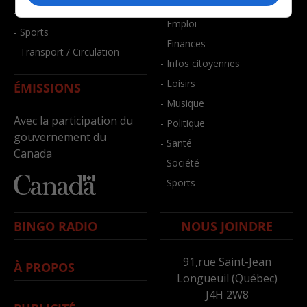
- Bien-être
- Santé et bien-être
- Emploi
- Sports
- Finances
- Transport / Circulation
- Infos citoyennes
- Loisirs
ÉMISSIONS
- Musique
Avec la participation du
- Politique
gouvernement du
- Santé
Canada
- Société
- Sports
BINGO RADIO
NOUS JOINDRE
91,rue Saint-Jean
À PROPOS
Longueuil (Québec)
J4H 2W8