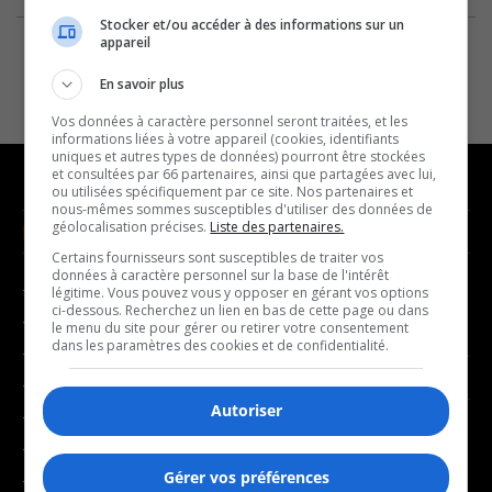
Stocker et/ou accéder à des informations sur un
appareil
En savoir plus
Vos données à caractère personnel seront traitées, et les
informations liées à votre appareil (cookies, identifiants
uniques et autres types de données) pourront être stockées
et consultées par 66 partenaires, ainsi que partagées avec lui,
ou utilisées spécifiquement par ce site. Nos partenaires et
nous-mêmes sommes susceptibles d'utiliser des données de
géolocalisation précises.
Liste des partenaires.
NOUVELLES
MUSIQUE
Certains fournisseurs sont susceptibles de traiter vos
données à caractère personnel sur la base de l'intérêt
- Affaires municipales
- Décompte franco
légitime. Vous pouvez vous y opposer en gérant vos options
ci-dessous. Recherchez un lien en bas de cette page ou dans
- Communauté / Social
- Joué récemment
le menu du site pour gérer ou retirer votre consentement
dans les paramètres des cookies et de confidentialité.
- Culture
BALADOS
- Économie
Autoriser
- Éducation
- Affaires
- Environnement
- Art de vivre
Gérer vos préférences
- Faits divers