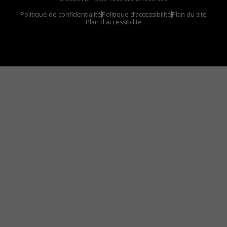
Politique de confidentialité
Politique d’accessibilité
Plan du site
Plan d'accessibilite
Comment installer notre vignette sur votre
appareil mobile