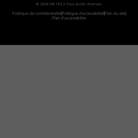
© 2026 FM 103,3 Tous droits réservés.
Politique de confidentialité
Politique d’accessibilité
Plan du site
Plan d'accessibilite
Comment installer notre vignette sur votre
appareil mobile