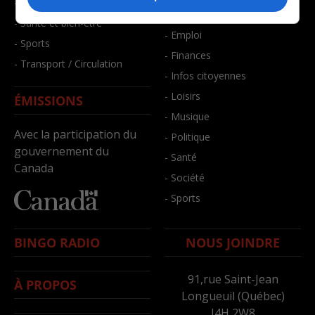
- Faits divers
- Bien-être
- Santé et bien-être
- Emploi
- Sports
- Finances
- Transport / Circulation
- Infos citoyennes
- Loisirs
ÉMISSIONS
- Musique
Avec la participation du
- Politique
gouvernement du
- Santé
Canada
- Société
- Sports
BINGO RADIO
NOUS JOINDRE
91,rue Saint-Jean
À PROPOS
Longueuil (Québec)
J4H 2W8