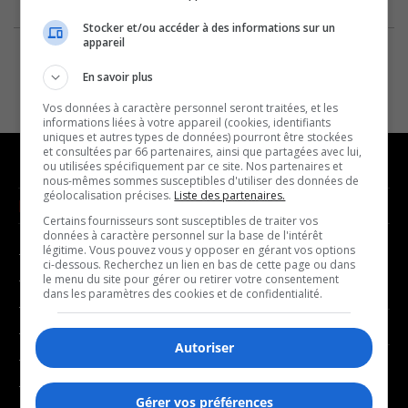
Stocker et/ou accéder à des informations sur un
appareil
En savoir plus
Vos données à caractère personnel seront traitées, et les
informations liées à votre appareil (cookies, identifiants
uniques et autres types de données) pourront être stockées
et consultées par 66 partenaires, ainsi que partagées avec lui,
ou utilisées spécifiquement par ce site. Nos partenaires et
nous-mêmes sommes susceptibles d'utiliser des données de
géolocalisation précises.
Liste des partenaires.
NOUVELLES
MUSIQUE
Certains fournisseurs sont susceptibles de traiter vos
données à caractère personnel sur la base de l'intérêt
légitime. Vous pouvez vous y opposer en gérant vos options
- Affaires municipales
- Décompte franco
ci-dessous. Recherchez un lien en bas de cette page ou dans
- Communauté / Social
- Joué récemment
le menu du site pour gérer ou retirer votre consentement
dans les paramètres des cookies et de confidentialité.
- Culture
BALADOS
- Économie
Autoriser
- Éducation
- Affaires
- Environnement
- Art de vivre
Gérer vos préférences