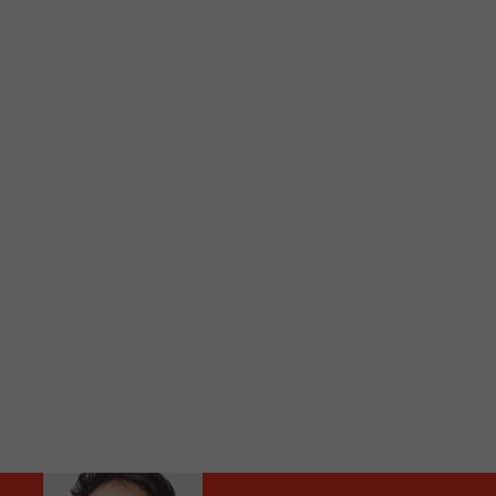
C
Vous avez envie d’écouter le FM 103,3 ou notre nouv
Ajoutez un signet FM 103,3 sur votre écran d’accueil
Voici la procédure ;)
À partir de votre téléphone, allez sur le site inte
Ensuite cliquez sur l’icône situé au bas de votre éc
(celui qui représente un carré incluant une flèche d
Cliquez maintenant sur l’option Ajouter sur l’écran
Faites Enregistrer en haut à droite.
Et voilà! Toutes les infos et l’écoute de votre radio loca
Audio