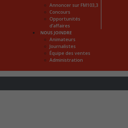
Annoncer sur FM103,3
Concours
Opportunités
d’affaires
NOUS JOINDRE
Animateurs
Journalistes
Équipe des ventes
Administration