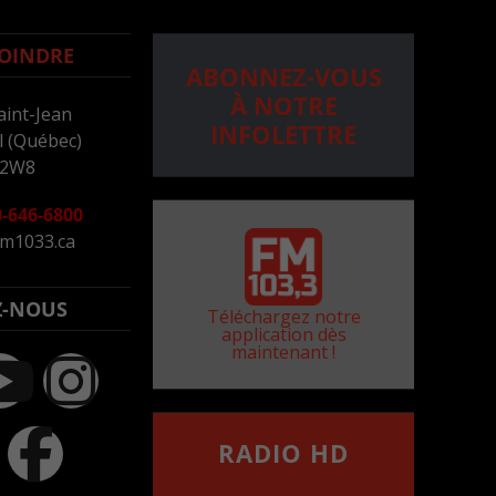
OINDRE
ABONNEZ-VOUS
À NOTRE
aint-Jean
INFOLETTRE
 (Québec)
 2W8
-646-6800
m1033.ca
Z-NOUS
Téléchargez notre
application dès
maintenant !
RADIO HD
••••••••••••••••••
Comment synthoniser la