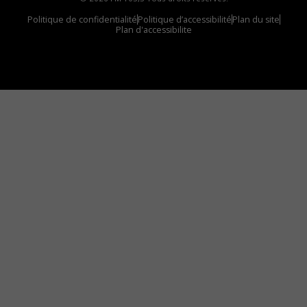
Politique de confidentialité
Politique d’accessibilité
Plan du site
Plan d'accessibilite
Comment installer notre vignette sur votre
appareil mobile