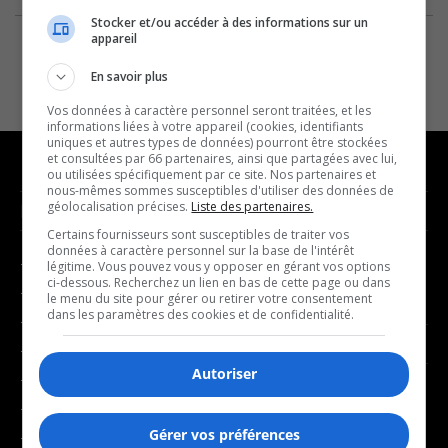
Stocker et/ou accéder à des informations sur un
appareil
En savoir plus
Vos données à caractère personnel seront traitées, et les
informations liées à votre appareil (cookies, identifiants
uniques et autres types de données) pourront être stockées
et consultées par 66 partenaires, ainsi que partagées avec lui,
ou utilisées spécifiquement par ce site. Nos partenaires et
nous-mêmes sommes susceptibles d'utiliser des données de
géolocalisation précises.
Liste des partenaires.
NOUVELLES
MUSIQUE
Certains fournisseurs sont susceptibles de traiter vos
données à caractère personnel sur la base de l'intérêt
- Affaires municipales
- Décompte franco
légitime. Vous pouvez vous y opposer en gérant vos options
ci-dessous. Recherchez un lien en bas de cette page ou dans
- Communauté / Social
- Joué récemment
le menu du site pour gérer ou retirer votre consentement
dans les paramètres des cookies et de confidentialité.
- Culture
BALADOS
- Économie
Autoriser
- Éducation
- Affaires
- Environnement
- Art de vivre
Gérer vos préférences
- Faits divers