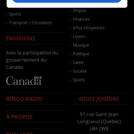
- Bien-être
- Santé et bien-être
- Emploi
- Sports
- Finances
- Transport / Circulation
- Infos citoyennes
- Loisirs
ÉMISSIONS
- Musique
Avec la participation du
- Politique
gouvernement du
- Santé
Canada
- Société
- Sports
BINGO RADIO
NOUS JOINDRE
91,rue Saint-Jean
À PROPOS
Longueuil (Québec)
J4H 2W8