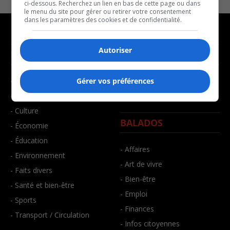
ci-dessous. Recherchez un lien en bas de cette page ou dans
le menu du site pour gérer ou retirer votre consentement
dans les paramètres des cookies et de confidentialité.
Autoriser
NOUVELLES
MUSIQUE
- Affaires municipales
- Décompte franco
Gérer vos préférences
- Communauté / Social
- Joué récemment
- Culture
BALADOS
- Économie
- Éducation
- Affaires
- Environnement
- Art de vivre
- Faits divers
- Bien-être
- Santé et bien-être
- Emploi
- Sports
- Finances
- Transport / Circulation
- Infos citoyennes