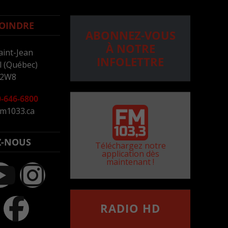
OINDRE
ABONNEZ-VOUS
À NOTRE
aint-Jean
INFOLETTRE
 (Québec)
 2W8
-646-6800
m1033.ca
Z-NOUS
Téléchargez notre
application dès
maintenant !
RADIO HD
••••••••••••••••••
Comment synthoniser la