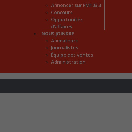
Annoncer sur FM103,3
Concours
Opportunités
d’affaires
NOUS JOINDRE
Animateurs
Journalistes
Équipe des ventes
Administration