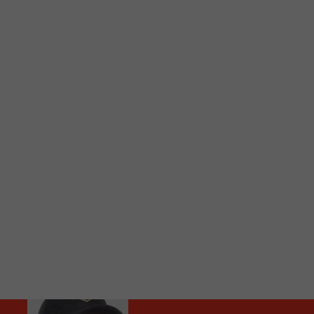
C
Vous avez envie d’écouter le FM 103,3 ou notre nouv
Ajoutez un signet FM 103,3 sur votre écran d’accueil
Voici la procédure ;)
À partir de votre téléphone, allez sur le site inte
Ensuite cliquez sur l’icône situé au bas de votre éc
(celui qui représente un carré incluant une flèche d
Cliquez maintenant sur l’option Ajouter sur l’écran
Faites Enregistrer en haut à droite.
Et voilà! Toutes les infos et l’écoute de votre radio loca
Audio