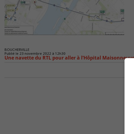
BOUCHERVILLE
Publié le 23 novembre 2022 à 12h30
Une navette du RTL pour aller à l’Hôpital Maisonneu