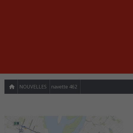
NOUVELLES
navette 462