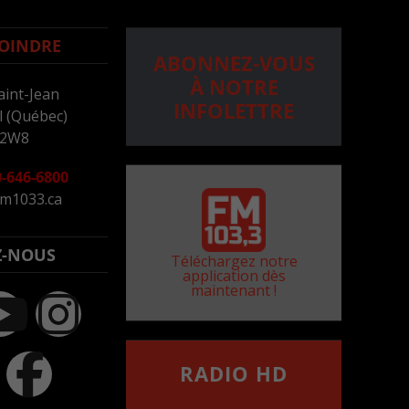
OINDRE
ABONNEZ-VOUS
À NOTRE
aint-Jean
INFOLETTRE
 (Québec)
 2W8
-646-6800
m1033.ca
Z-NOUS
Téléchargez notre
application dès
maintenant !
RADIO HD
••••••••••••••••••
Comment synthoniser la