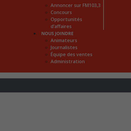
Annoncer sur FM103,3
Concours
Opportunités
d’affaires
NOUS JOINDRE
Animateurs
Journalistes
Équipe des ventes
Administration