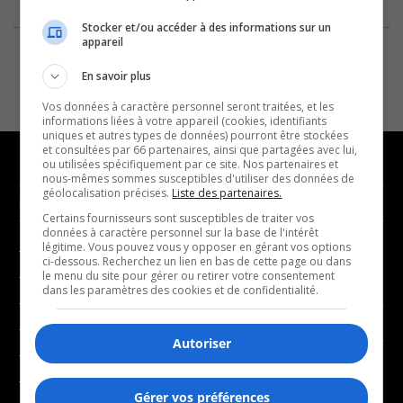
Stocker et/ou accéder à des informations sur un
appareil
En savoir plus
Vos données à caractère personnel seront traitées, et les
informations liées à votre appareil (cookies, identifiants
uniques et autres types de données) pourront être stockées
et consultées par 66 partenaires, ainsi que partagées avec lui,
ou utilisées spécifiquement par ce site. Nos partenaires et
nous-mêmes sommes susceptibles d'utiliser des données de
géolocalisation précises.
Liste des partenaires.
NOUVELLES
MUSIQUE
Certains fournisseurs sont susceptibles de traiter vos
données à caractère personnel sur la base de l'intérêt
légitime. Vous pouvez vous y opposer en gérant vos options
- Affaires municipales
- Décompte franco
ci-dessous. Recherchez un lien en bas de cette page ou dans
- Communauté / Social
- Joué récemment
le menu du site pour gérer ou retirer votre consentement
dans les paramètres des cookies et de confidentialité.
- Culture
BALADOS
- Économie
Autoriser
- Éducation
- Affaires
- Environnement
- Art de vivre
Gérer vos préférences