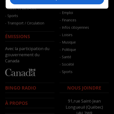
- Faits divers
- Bien-être
- Santé et bien-être
- Emploi
- Sports
- Finances
- Transport / Circulation
- Infos citoyennes
- Loisirs
ÉMISSIONS
- Musique
Avec la participation du
- Politique
gouvernement du
- Santé
Canada
- Société
- Sports
BINGO RADIO
NOUS JOINDRE
91,rue Saint-Jean
À PROPOS
Longueuil (Québec)
J4H 2W8