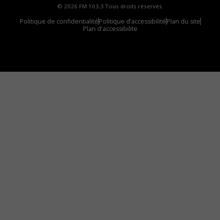
© 2026 FM 103,3 Tous droits réservés.
Politique de confidentialité
Politique d’accessibilité
Plan du site
Plan d'accessibilite
Comment installer notre vignette sur votre
appareil mobile