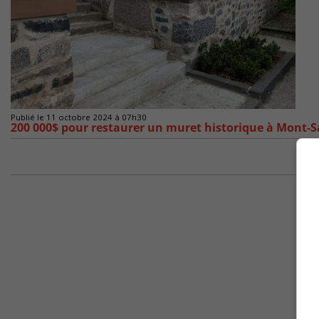
Publié le 11 octobre 2024 à 07h30
200 000$ pour restaurer un muret historique à Mont-Sa