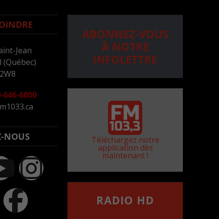
OINDRE
ABONNEZ-VOUS
À NOTRE
aint-Jean
INFOLETTRE
 (Québec)
 2W8
-646-6800
m1033.ca
Z-NOUS
Téléchargez notre
application dès
maintenant !
RADIO HD
••••••••••••••••••
Comment synthoniser la