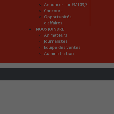
Annoncer sur FM103,3
Concours
Opportunités
d’affaires
NOUS JOINDRE
Animateurs
Journalistes
Équipe des ventes
Administration