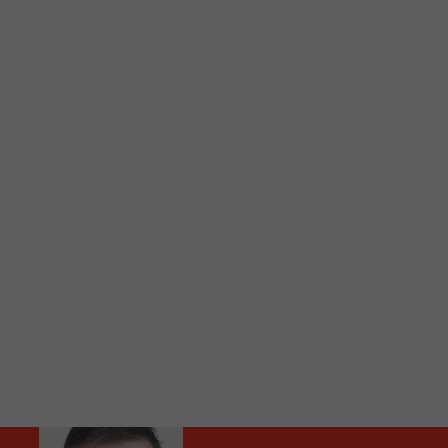
C
Vous avez envie d’écouter le FM 103,3 ou notre nouv
Ajoutez un signet FM 103,3 sur votre écran d’accueil
Voici la procédure ;)
À partir de votre téléphone, allez sur le site inte
Ensuite cliquez sur l’icône situé au bas de votre éc
(celui qui représente un carré incluant une flèche d
Cliquez maintenant sur l’option Ajouter sur l’écran
Faites Enregistrer en haut à droite.
Et voilà! Toutes les infos et l’écoute de votre radio loca
Audio