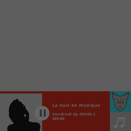
www.fm1033.ca
Ensuite cliquez sur l’icône situé au bas de
votre écran
(celui qui représente un carré incluant une
flèche dirigé vers le haut)
Cliquez maintenant sur l’option Ajouter sur
l’écran d’accueil et vous verrez apparaître le
logo du FM 103,3
Faites Enregistrer en haut à droite.
Et voilà! Toutes les infos et l’écoute de votre radio
locale vous sont maintenant accessibles en un clic!
Audio
00:00
00:00
Player
La nuit en musique
Vendredi de 00h00 à
06h00