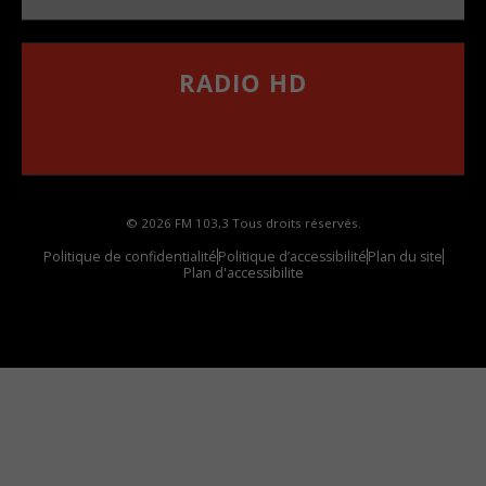
RADIO HD
••••••••••••••••••
Comment synthoniser la fréquence HD dans
votre voiture
© 2026 FM 103,3 Tous droits réservés.
Politique de confidentialité
Politique d’accessibilité
Plan du site
Plan d'accessibilite