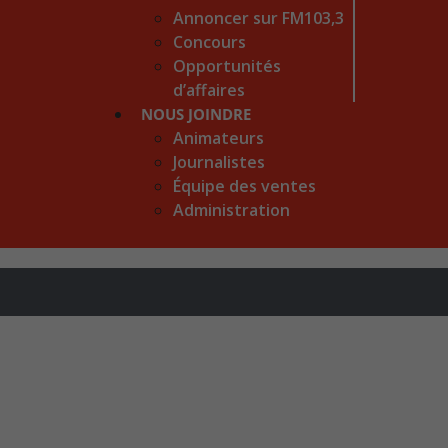
Annoncer sur FM103,3
Concours
Opportunités
d’affaires
NOUS JOINDRE
Animateurs
Journalistes
Équipe des ventes
Administration