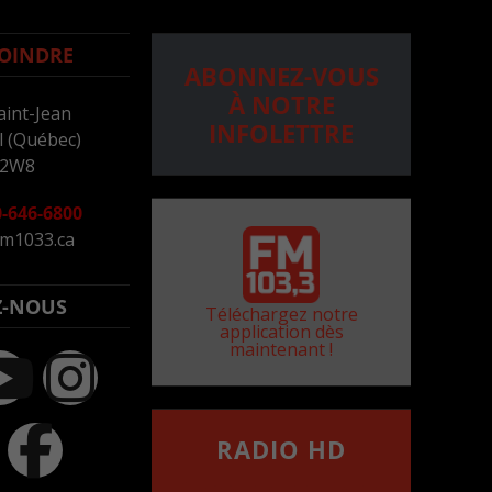
OINDRE
ABONNEZ-VOUS
À NOTRE
aint-Jean
INFOLETTRE
 (Québec)
 2W8
-646-6800
m1033.ca
Z-NOUS
Téléchargez notre
application dès
maintenant !
RADIO HD
••••••••••••••••••
Comment synthoniser la