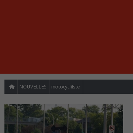
NOUVELLES
motocyclilste