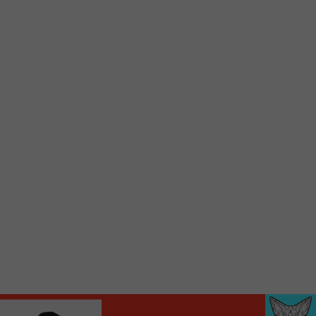
Voici la procédure ;)
À partir de votre téléphone, allez sur le site
internet de la Radio allumée au
www.fm1033.ca
Ensuite cliquez sur l’icône situé au bas de
votre écran
(celui qui représente un carré incluant une
flèche dirigé vers le haut)
Cliquez maintenant sur l’option Ajouter sur
l’écran d’accueil et vous verrez apparaître le
logo du FM 103,3
Faites Enregistrer en haut à droite.
Et voilà! Toutes les infos et l’écoute de votre radio
locale vous sont maintenant accessibles en un clic!
Audio
00:00
00:00