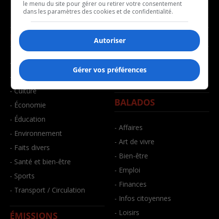
le menu du site pour gérer ou retirer votre consentement
dans les paramètres des cookies et de confidentialité.
NOUVELLES
MUSIQUE
Autoriser
- Affaires municipales
- Décompte franco
Gérer vos préférences
- Communauté / Social
- Joué récemment
- Culture
BALADOS
- Économie
- Éducation
- Affaires
- Environnement
- Art de vivre
- Faits divers
- Bien-être
- Santé et bien-être
- Emploi
- Sports
- Finances
- Transport / Circulation
- Infos citoyennes
- Loisirs
ÉMISSIONS