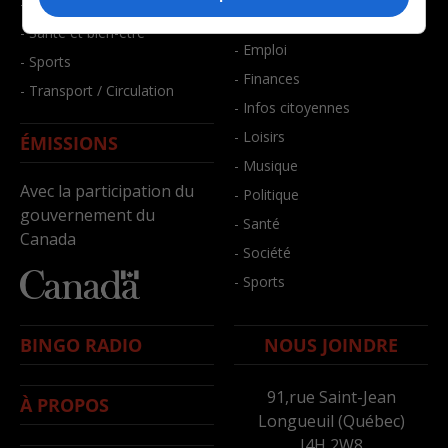
- Faits divers
- Bien-être
- Santé et bien-être
- Emploi
- Sports
- Finances
- Transport / Circulation
- Infos citoyennes
- Loisirs
ÉMISSIONS
- Musique
Avec la participation du
- Politique
gouvernement du
- Santé
Canada
- Société
- Sports
BINGO RADIO
NOUS JOINDRE
91,rue Saint-Jean
À PROPOS
Longueuil (Québec)
J4H 2W8