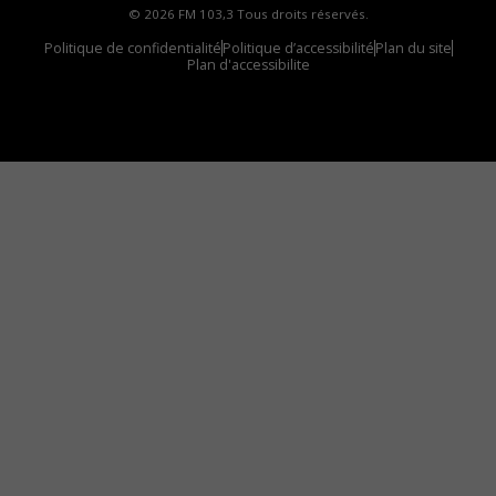
© 2026 FM 103,3 Tous droits réservés.
Politique de confidentialité
Politique d’accessibilité
Plan du site
Plan d'accessibilite
Comment installer notre vignette sur votre
appareil mobile