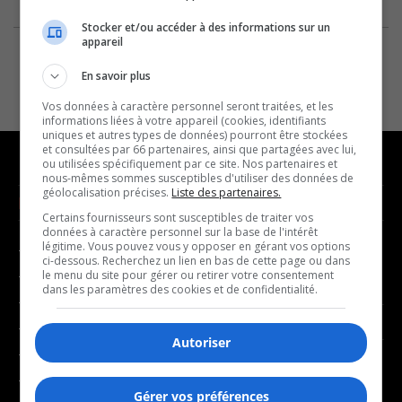
Stocker et/ou accéder à des informations sur un
appareil
En savoir plus
Vos données à caractère personnel seront traitées, et les
informations liées à votre appareil (cookies, identifiants
uniques et autres types de données) pourront être stockées
et consultées par 66 partenaires, ainsi que partagées avec lui,
ou utilisées spécifiquement par ce site. Nos partenaires et
nous-mêmes sommes susceptibles d'utiliser des données de
géolocalisation précises.
Liste des partenaires.
NOUVELLES
MUSIQUE
Certains fournisseurs sont susceptibles de traiter vos
données à caractère personnel sur la base de l'intérêt
légitime. Vous pouvez vous y opposer en gérant vos options
- Affaires municipales
- Décompte franco
ci-dessous. Recherchez un lien en bas de cette page ou dans
- Communauté / Social
- Joué récemment
le menu du site pour gérer ou retirer votre consentement
dans les paramètres des cookies et de confidentialité.
- Culture
BALADOS
- Économie
Autoriser
- Éducation
- Affaires
- Environnement
- Art de vivre
Gérer vos préférences