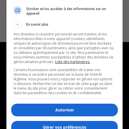
Stocker et/ou accéder à des informations sur un
appareil
En savoir plus
Vos données à caractère personnel seront traitées, et les
informations liées à votre appareil (cookies, identifiants
uniques et autres types de données) pourront être stockées
et consultées par 66 partenaires, ainsi que partagées avec lui,
ou utilisées spécifiquement par ce site. Nos partenaires et
nous-mêmes sommes susceptibles d'utiliser des données de
géolocalisation précises.
Liste des partenaires.
NOUVELLES
MUSIQUE
Certains fournisseurs sont susceptibles de traiter vos
données à caractère personnel sur la base de l'intérêt
légitime. Vous pouvez vous y opposer en gérant vos options
- Affaires municipales
- Décompte franco
ci-dessous. Recherchez un lien en bas de cette page ou dans
- Communauté / Social
- Joué récemment
le menu du site pour gérer ou retirer votre consentement
dans les paramètres des cookies et de confidentialité.
- Culture
BALADOS
- Économie
Autoriser
- Éducation
- Affaires
- Environnement
- Art de vivre
Gérer vos préférences