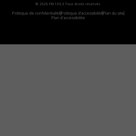
© 2026 FM 103,3 Tous droits réservés.
Politique de confidentialité
Politique d’accessibilité
Plan du site
Plan d'accessibilite
Comment installer notre vignette sur votre
appareil mobile