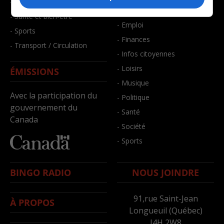
- Faits divers
- Bien-être
- Santé et bien-être
- Emploi
- Sports
- Finances
- Transport / Circulation
- Infos citoyennes
- Loisirs
ÉMISSIONS
- Musique
Avec la participation du
- Politique
gouvernement du
- Santé
Canada
- Société
- Sports
BINGO RADIO
NOUS JOINDRE
91,rue Saint-Jean
À PROPOS
Longueuil (Québec)
J4H 2W8