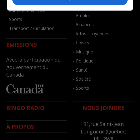
- Faits divers
- Bien-être
- Santé et bien-être
- Emploi
- Sports
- Finances
- Transport / Circulation
- Infos citoyennes
- Loisirs
ÉMISSIONS
- Musique
Avec la participation du
- Politique
gouvernement du
- Santé
Canada
- Société
- Sports
BINGO RADIO
NOUS JOINDRE
91,rue Saint-Jean
À PROPOS
Longueuil (Québec)
J4H 2W8