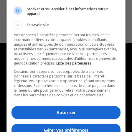
Stocker et/ou accéder à des informations sur un
appareil
En savoir plus
Vos données à caractère personnel seront traitées, et les
informations liées à votre appareil (cookies, identifiants
uniques et autres types de données) pourront être stockées
et consultées par 66 partenaires, ainsi que partagées avec lui,
ou utilisées spécifiquement par ce site. Nos partenaires et
nous-mêmes sommes susceptibles d'utiliser des données de
géolocalisation précises.
Liste des partenaires.
NOUVELLES
MUSIQUE
Certains fournisseurs sont susceptibles de traiter vos
données à caractère personnel sur la base de l'intérêt
légitime. Vous pouvez vous y opposer en gérant vos options
- Affaires municipales
- Décompte franco
ci-dessous. Recherchez un lien en bas de cette page ou dans
- Communauté / Social
- Joué récemment
le menu du site pour gérer ou retirer votre consentement
dans les paramètres des cookies et de confidentialité.
- Culture
BALADOS
- Économie
Autoriser
- Éducation
- Affaires
- Environnement
- Art de vivre
Gérer vos préférences