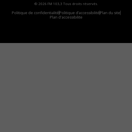
© 2026 FM 103,3 Tous droits réservés.
Politique de confidentialité
Politique d’accessibilité
Plan du site
Plan d'accessibilite
Comment installer notre vignette sur votre
appareil mobile