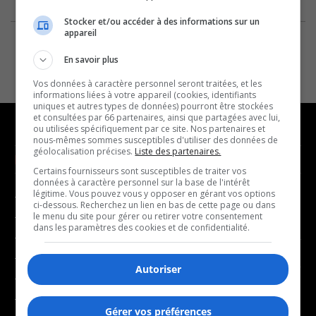
Stocker et/ou accéder à des informations sur un
appareil
En savoir plus
Vos données à caractère personnel seront traitées, et les
informations liées à votre appareil (cookies, identifiants
uniques et autres types de données) pourront être stockées
et consultées par 66 partenaires, ainsi que partagées avec lui,
ou utilisées spécifiquement par ce site. Nos partenaires et
nous-mêmes sommes susceptibles d'utiliser des données de
géolocalisation précises.
Liste des partenaires.
NOUVELLES
MUSIQUE
Certains fournisseurs sont susceptibles de traiter vos
données à caractère personnel sur la base de l'intérêt
légitime. Vous pouvez vous y opposer en gérant vos options
- Affaires municipales
- Décompte franco
ci-dessous. Recherchez un lien en bas de cette page ou dans
- Communauté / Social
- Joué récemment
le menu du site pour gérer ou retirer votre consentement
dans les paramètres des cookies et de confidentialité.
- Culture
BALADOS
- Économie
Autoriser
- Éducation
- Affaires
- Environnement
- Art de vivre
Gérer vos préférences