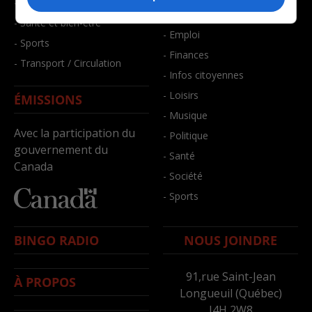
- Faits divers
- Bien-être
- Santé et bien-être
- Emploi
- Sports
- Finances
- Transport / Circulation
- Infos citoyennes
- Loisirs
ÉMISSIONS
- Musique
Avec la participation du
- Politique
gouvernement du
- Santé
Canada
- Société
- Sports
BINGO RADIO
NOUS JOINDRE
91,rue Saint-Jean
À PROPOS
Longueuil (Québec)
J4H 2W8