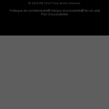
© 2026 FM 103,3 Tous droits réservés.
Politique de confidentialité
Politique d’accessibilité
Plan du site
Plan d'accessibilite
Comment installer notre vignette sur votre
appareil mobile