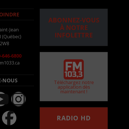
OINDRE
ABONNEZ-VOUS
À NOTRE
aint-Jean
INFOLETTRE
 (Québec)
 2W8
-646-6800
m1033.ca
Z-NOUS
Téléchargez notre
application dès
maintenant !
RADIO HD
••••••••••••••••••
Comment synthoniser la