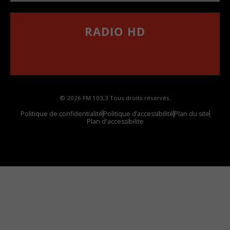
RADIO HD
••••••••••••••••••
Comment synthoniser la fréquence HD dans
votre voiture
© 2026 FM 103,3 Tous droits réservés.
Politique de confidentialité
Politique d’accessibilité
Plan du site
Plan d'accessibilite