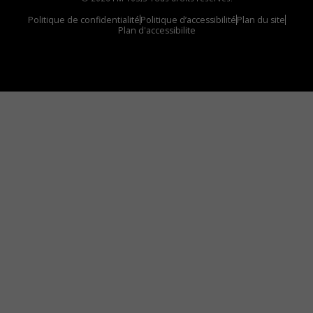
Politique de confidentialité
Politique d’accessibilité
Plan du site
Plan d'accessibilite
Comment installer notre vignette sur votre
appareil mobile