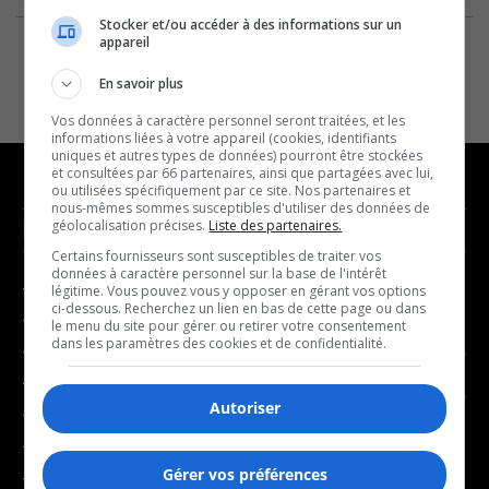
Stocker et/ou accéder à des informations sur un
appareil
En savoir plus
Vos données à caractère personnel seront traitées, et les
informations liées à votre appareil (cookies, identifiants
uniques et autres types de données) pourront être stockées
et consultées par 66 partenaires, ainsi que partagées avec lui,
ou utilisées spécifiquement par ce site. Nos partenaires et
nous-mêmes sommes susceptibles d'utiliser des données de
géolocalisation précises.
Liste des partenaires.
NOUVELLES
MUSIQUE
Certains fournisseurs sont susceptibles de traiter vos
données à caractère personnel sur la base de l'intérêt
- Affaires municipales
- Décompte franco
légitime. Vous pouvez vous y opposer en gérant vos options
ci-dessous. Recherchez un lien en bas de cette page ou dans
- Communauté / Social
- Joué récemment
le menu du site pour gérer ou retirer votre consentement
dans les paramètres des cookies et de confidentialité.
- Culture
BALADOS
- Économie
Autoriser
- Éducation
- Affaires
- Environnement
- Art de vivre
Gérer vos préférences
- Faits divers