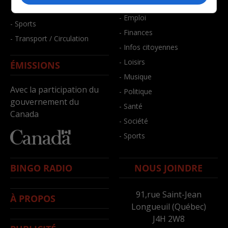
- Bien-être
- Santé et bien-être
- Emploi
- Sports
- Finances
- Transport / Circulation
- Infos citoyennes
- Loisirs
ÉMISSIONS
- Musique
Avec la participation du
- Politique
gouvernement du
- Santé
Canada
- Société
- Sports
BINGO RADIO
NOUS JOINDRE
91,rue Saint-Jean
À PROPOS
Longueuil (Québec)
J4H 2W8