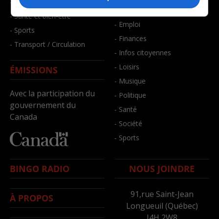
- Faits divers
- Bien-être
- Santé et bien-être
- Emploi
- Sports
- Finances
- Transport / Circulation
- Infos citoyennes
- Loisirs
ÉMISSIONS
- Musique
Avec la participation du
- Politique
gouvernement du
- Santé
Canada
- Société
- Sports
BINGO RADIO
NOUS JOINDRE
91,rue Saint-Jean
À PROPOS
Longueuil (Québec)
J4H 2W8