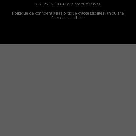
© 2026 FM 103,3 Tous droits réservés.
Politique de confidentialité
Politique d’accessibilité
Plan du site
Plan d'accessibilite
Comment installer notre vignette sur votre
appareil mobile