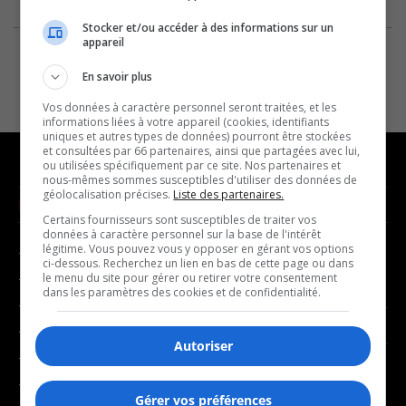
Stocker et/ou accéder à des informations sur un
appareil
En savoir plus
Vos données à caractère personnel seront traitées, et les
informations liées à votre appareil (cookies, identifiants
uniques et autres types de données) pourront être stockées
et consultées par 66 partenaires, ainsi que partagées avec lui,
ou utilisées spécifiquement par ce site. Nos partenaires et
nous-mêmes sommes susceptibles d'utiliser des données de
géolocalisation précises.
Liste des partenaires.
NOUVELLES
MUSIQUE
Certains fournisseurs sont susceptibles de traiter vos
données à caractère personnel sur la base de l'intérêt
légitime. Vous pouvez vous y opposer en gérant vos options
- Affaires municipales
- Décompte franco
ci-dessous. Recherchez un lien en bas de cette page ou dans
- Communauté / Social
- Joué récemment
le menu du site pour gérer ou retirer votre consentement
dans les paramètres des cookies et de confidentialité.
- Culture
BALADOS
- Économie
Autoriser
- Éducation
- Affaires
- Environnement
- Art de vivre
Gérer vos préférences