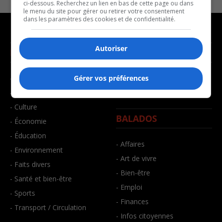
ci-dessous. Recherchez un lien en bas de cette page ou dans
le menu du site pour gérer ou retirer votre consentement
dans les paramètres des cookies et de confidentialité.
Autoriser
NOUVELLES
MUSIQUE
- Affaires municipales
- Décompte franco
Gérer vos préférences
- Communauté / Social
- Joué récemment
- Culture
BALADOS
- Économie
- Éducation
- Affaires
- Environnement
- Art de vivre
- Faits divers
- Bien-être
- Santé et bien-être
- Emploi
- Sports
- Finances
- Transport / Circulation
- Infos citoyennes