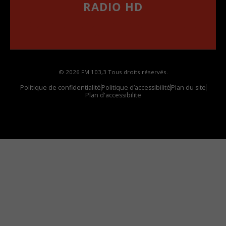
RADIO HD
••••••••••••••••••
Comment synthoniser la fréquence HD dans
votre voiture
© 2026 FM 103,3 Tous droits réservés.
Politique de confidentialité
Politique d’accessibilité
Plan du site
Plan d'accessibilite