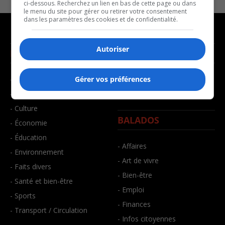
ci-dessous. Recherchez un lien en bas de cette page ou dans
le menu du site pour gérer ou retirer votre consentement
dans les paramètres des cookies et de confidentialité.
Autoriser
NOUVELLES
MUSIQUE
- Affaires municipales
- Décompte franco
Gérer vos préférences
- Communauté / Social
- Joué récemment
- Culture
BALADOS
- Économie
- Éducation
- Affaires
- Environnement
- Art de vivre
- Faits divers
- Bien-être
- Santé et bien-être
- Emploi
- Sports
- Finances
- Transport / Circulation
- Infos citoyennes