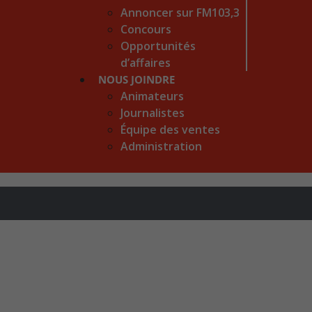
Annoncer sur FM103,3
Concours
Opportunités
d’affaires
NOUS JOINDRE
Animateurs
Journalistes
Équipe des ventes
Administration