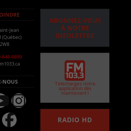
OINDRE
ABONNEZ-VOUS
À NOTRE
aint-Jean
INFOLETTRE
 (Québec)
 2W8
-646-6800
m1033.ca
Z-NOUS
Téléchargez notre
application dès
maintenant !
RADIO HD
••••••••••••••••••
Comment synthoniser la