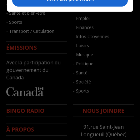
- Art de vivre
- Faits divers
- Bien-être
- Santé et bien-être
- Emploi
- Sports
- Finances
- Transport / Circulation
- Infos citoyennes
- Loisirs
ÉMISSIONS
- Musique
Avec la participation du
- Politique
gouvernement du
- Santé
Canada
- Société
- Sports
BINGO RADIO
NOUS JOINDRE
91,rue Saint-Jean
À PROPOS
Longueuil (Québec)