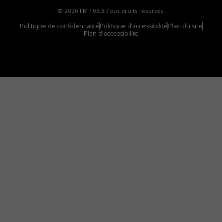
© 2026 FM 103,3 Tous droits réservés.
Politique de confidentialité
Politique d’accessibilité
Plan du site
Plan d'accessibilite
Comment installer notre vignette sur votre
appareil mobile