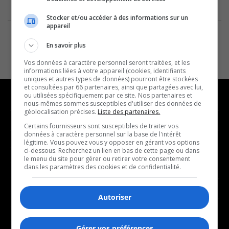
Stocker et/ou accéder à des informations sur un
appareil
En savoir plus
Vos données à caractère personnel seront traitées, et les
informations liées à votre appareil (cookies, identifiants
uniques et autres types de données) pourront être stockées
et consultées par 66 partenaires, ainsi que partagées avec lui,
ou utilisées spécifiquement par ce site. Nos partenaires et
nous-mêmes sommes susceptibles d'utiliser des données de
géolocalisation précises.
Liste des partenaires.
NOUVELLES
MUSIQUE
Certains fournisseurs sont susceptibles de traiter vos
données à caractère personnel sur la base de l'intérêt
légitime. Vous pouvez vous y opposer en gérant vos options
- Affaires municipales
- Décompte franco
ci-dessous. Recherchez un lien en bas de cette page ou dans
le menu du site pour gérer ou retirer votre consentement
- Communauté / Social
- Joué récemment
dans les paramètres des cookies et de confidentialité.
- Culture
BALADOS
- Économie
Autoriser
- Éducation
- Affaires
- Environnement
Gérer vos préférences