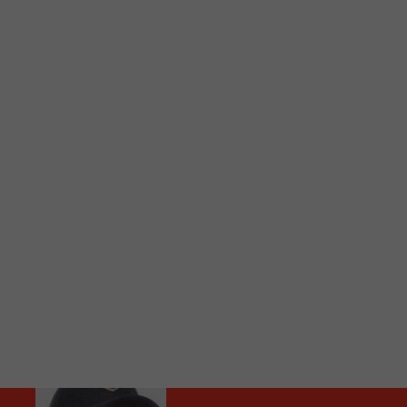
C
Vous avez envie d’écouter le FM 103,3 ou notre nouv
Ajoutez un signet FM 103,3 sur votre écran d’accueil
Voici la procédure ;)
À partir de votre téléphone, allez sur le site inte
Ensuite cliquez sur l’icône situé au bas de votre éc
(celui qui représente un carré incluant une flèche d
Cliquez maintenant sur l’option Ajouter sur l’écran
Faites Enregistrer en haut à droite.
Et voilà! Toutes les infos et l’écoute de votre radio loca
Audio