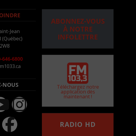
OINDRE
ABONNEZ-VOUS
À NOTRE
aint-Jean
INFOLETTRE
 (Québec)
 2W8
-646-6800
m1033.ca
Z-NOUS
Téléchargez notre
application dès
maintenant !
RADIO HD
••••••••••••••••••
Comment synthoniser la