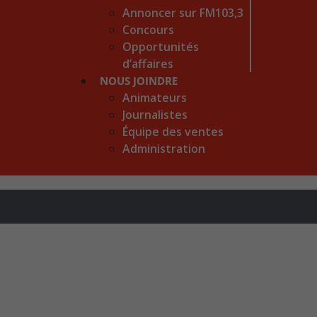
Annoncer sur FM103,3
Concours
Opportunités
d’affaires
NOUS JOINDRE
Animateurs
Journalistes
Équipe des ventes
Administration