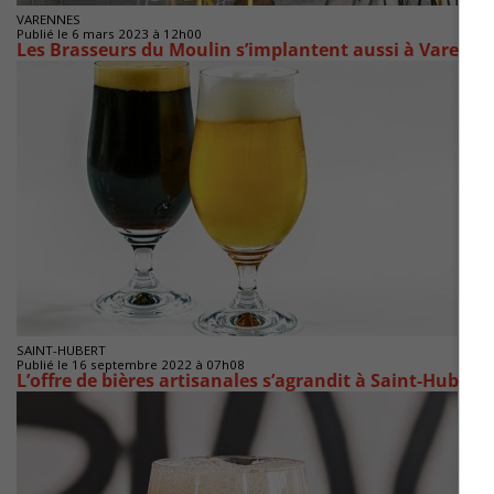
VARENNES
Publié le 6 mars 2023 à 12h00
Les Brasseurs du Moulin s’implantent aussi à Varenne
SAINT-HUBERT
Publié le 16 septembre 2022 à 07h08
L’offre de bières artisanales s’agrandit à Saint-Hubert