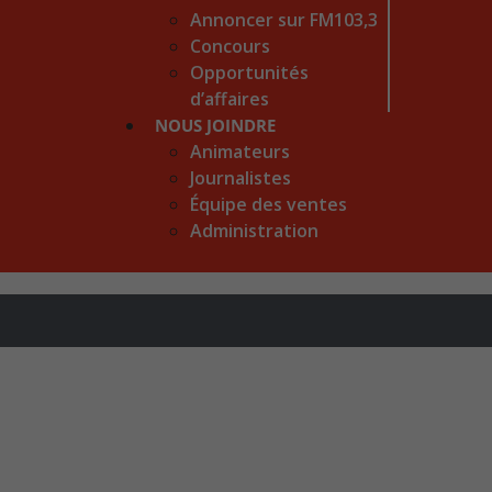
Annoncer sur FM103,3
Concours
Opportunités
d’affaires
NOUS JOINDRE
Animateurs
Journalistes
Équipe des ventes
Administration