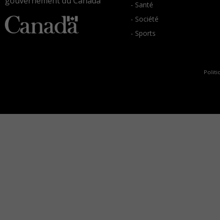
gouvernement du Canada
- Santé
- Société
- Sports
Politi