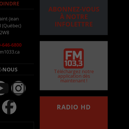
OINDRE
ABONNEZ-VOUS
À NOTRE
aint-Jean
INFOLETTRE
 (Québec)
 2W8
-646-6800
m1033.ca
Z-NOUS
Téléchargez notre
application dès
maintenant !
RADIO HD
••••••••••••••••••
Comment synthoniser la
fréquence HD dans
votre voiture