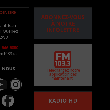
OINDRE
ABONNEZ-VOUS
À NOTRE
aint-Jean
INFOLETTRE
 (Québec)
 2W8
-646-6800
m1033.ca
Z-NOUS
Téléchargez notre
application dès
maintenant !
RADIO HD
••••••••••••••••••
Comment synthoniser la