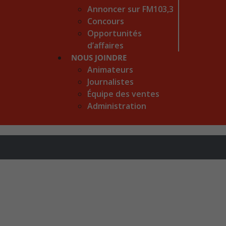
Annoncer sur FM103,3
Concours
Opportunités
d’affaires
NOUS JOINDRE
Animateurs
Journalistes
Équipe des ventes
Administration