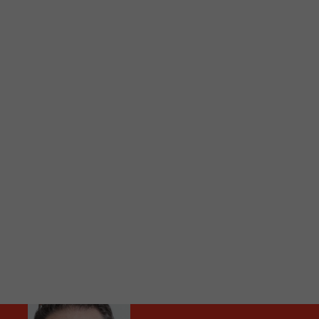
C
Vous avez envie d’écouter le FM 103,3 ou notre nouv
Ajoutez un signet FM 103,3 sur votre écran d’accueil
Voici la procédure ;)
À partir de votre téléphone, allez sur le site inte
Ensuite cliquez sur l’icône situé au bas de votre éc
(celui qui représente un carré incluant une flèche d
Cliquez maintenant sur l’option Ajouter sur l’écran
Faites Enregistrer en haut à droite.
Et voilà! Toutes les infos et l’écoute de votre radio loca
Audio