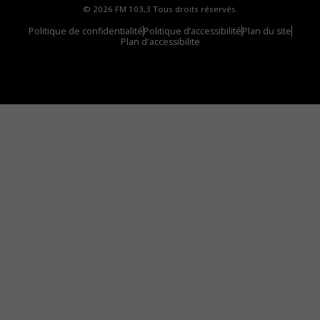
© 2026 FM 103,3 Tous droits réservés.
Politique de confidentialité
Politique d’accessibilité
Plan du site
Plan d'accessibilite
Comment installer notre vignette sur votre
appareil mobile