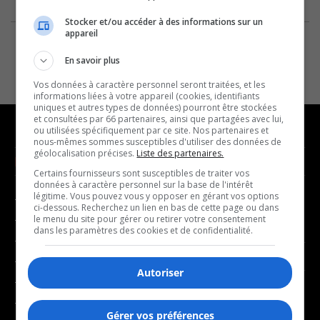
Stocker et/ou accéder à des informations sur un
appareil
En savoir plus
Vos données à caractère personnel seront traitées, et les
informations liées à votre appareil (cookies, identifiants
uniques et autres types de données) pourront être stockées
et consultées par 66 partenaires, ainsi que partagées avec lui,
ou utilisées spécifiquement par ce site. Nos partenaires et
nous-mêmes sommes susceptibles d'utiliser des données de
géolocalisation précises.
Liste des partenaires.
NOUVELLES
MUSIQUE
Certains fournisseurs sont susceptibles de traiter vos
données à caractère personnel sur la base de l'intérêt
légitime. Vous pouvez vous y opposer en gérant vos options
- Affaires municipales
- Décompte franco
ci-dessous. Recherchez un lien en bas de cette page ou dans
- Communauté / Social
- Joué récemment
le menu du site pour gérer ou retirer votre consentement
dans les paramètres des cookies et de confidentialité.
- Culture
BALADOS
- Économie
Autoriser
- Éducation
- Affaires
- Environnement
- Art de vivre
Gérer vos préférences