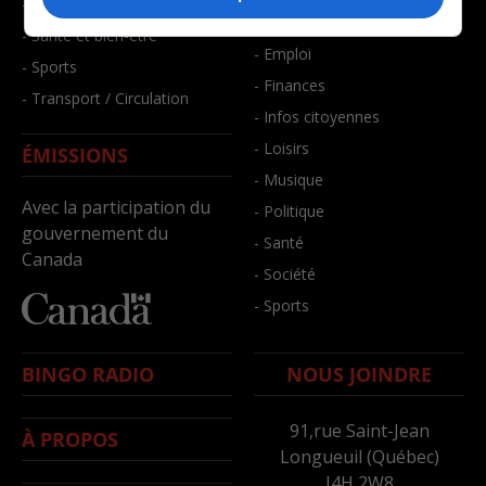
- Faits divers
- Bien-être
- Santé et bien-être
- Emploi
- Sports
- Finances
- Transport / Circulation
- Infos citoyennes
- Loisirs
ÉMISSIONS
- Musique
Avec la participation du
- Politique
gouvernement du
- Santé
Canada
- Société
- Sports
BINGO RADIO
NOUS JOINDRE
91,rue Saint-Jean
À PROPOS
Longueuil (Québec)
J4H 2W8