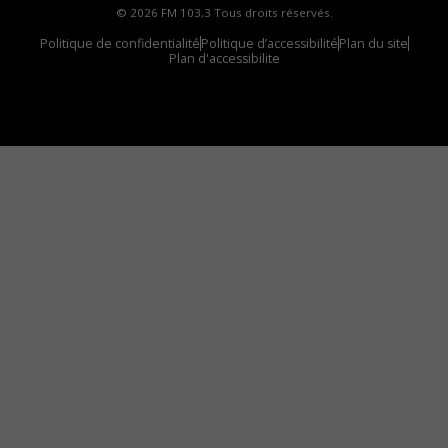
© 2026 FM 103,3 Tous droits réservés.
Politique de confidentialité
Politique d’accessibilité
Plan du site
Plan d'accessibilite
Comment installer notre vignette sur votre
appareil mobile