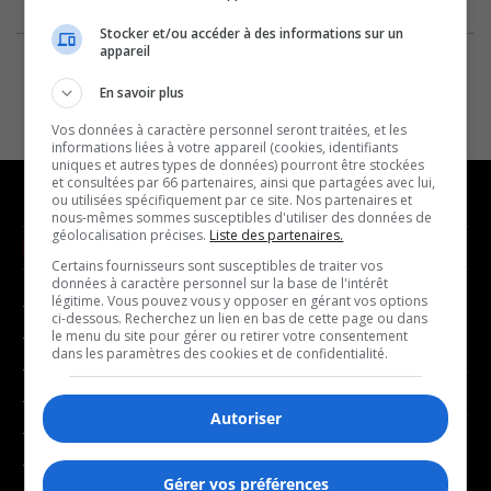
Stocker et/ou accéder à des informations sur un
appareil
En savoir plus
Vos données à caractère personnel seront traitées, et les
informations liées à votre appareil (cookies, identifiants
uniques et autres types de données) pourront être stockées
et consultées par 66 partenaires, ainsi que partagées avec lui,
ou utilisées spécifiquement par ce site. Nos partenaires et
nous-mêmes sommes susceptibles d'utiliser des données de
géolocalisation précises.
Liste des partenaires.
NOUVELLES
MUSIQUE
Certains fournisseurs sont susceptibles de traiter vos
données à caractère personnel sur la base de l'intérêt
légitime. Vous pouvez vous y opposer en gérant vos options
- Affaires municipales
- Décompte franco
ci-dessous. Recherchez un lien en bas de cette page ou dans
- Communauté / Social
- Joué récemment
le menu du site pour gérer ou retirer votre consentement
dans les paramètres des cookies et de confidentialité.
- Culture
BALADOS
- Économie
Autoriser
- Éducation
- Affaires
- Environnement
- Art de vivre
Gérer vos préférences