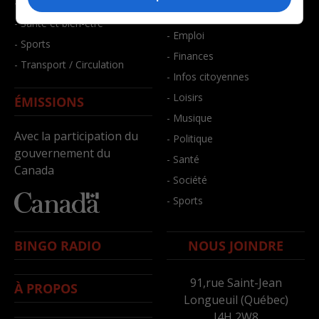
- Faits divers
- Bien-être
- Santé et bien-être
- Emploi
- Sports
- Finances
- Transport / Circulation
- Infos citoyennes
- Loisirs
ÉMISSIONS
- Musique
Avec la participation du
- Politique
gouvernement du
- Santé
Canada
- Société
- Sports
BINGO RADIO
NOUS JOINDRE
91,rue Saint-Jean
À PROPOS
Longueuil (Québec)
J4H 2W8