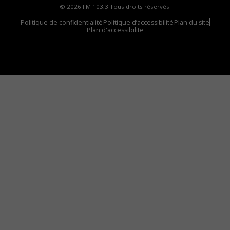
© 2026 FM 103,3 Tous droits réservés.
Politique de confidentialité
Politique d’accessibilité
Plan du site
Plan d'accessibilite
Comment installer notre vignette sur votre
appareil mobile