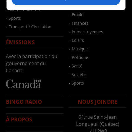
- Faits divers
- Bien-être
- Santé et bien-être
- Emploi
- Sports
- Finances
- Transport / Circulation
- Infos citoyennes
- Loisirs
ÉMISSIONS
- Musique
Avec la participation du
- Politique
gouvernement du
- Santé
Canada
- Société
- Sports
BINGO RADIO
NOUS JOINDRE
91,rue Saint-Jean
À PROPOS
Longueuil (Québec)
J4H 2W8