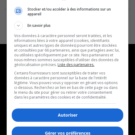
Stocker et/ou accéder à des informations sur un
appareil
En savoir plus
Vos données à caractère personnel seront traitées, et les
informations liées à votre appareil (cookies, identifiants
uniques et autres types de données) pourront être stockées
et consultées par 66 partenaires, ainsi que partagées avec lui,
ou utilisées spécifiquement par ce site. Nos partenaires et
nous-mêmes sommes susceptibles d'utiliser des données de
géolocalisation précises.
Liste des partenaires.
NOUVELLES
MUSIQUE
Certains fournisseurs sont susceptibles de traiter vos
données à caractère personnel sur la base de l'intérêt
légitime. Vous pouvez vous y opposer en gérant vos options
- Affaires municipales
- Décompte franco
ci-dessous. Recherchez un lien en bas de cette page ou dans
- Communauté / Social
- Joué récemment
le menu du site pour gérer ou retirer votre consentement
dans les paramètres des cookies et de confidentialité.
- Culture
BALADOS
- Économie
Autoriser
- Éducation
- Affaires
- Environnement
- Art de vivre
Gérer vos préférences