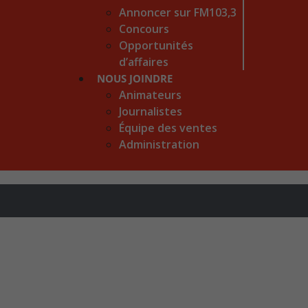
Annoncer sur FM103,3
Concours
Opportunités
d’affaires
NOUS JOINDRE
Animateurs
Journalistes
Équipe des ventes
Administration