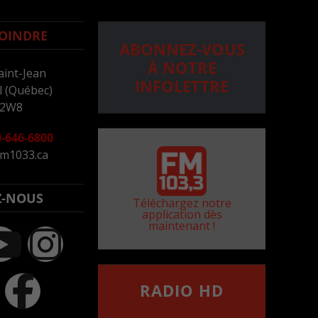
OINDRE
ABONNEZ-VOUS
À NOTRE
aint-Jean
INFOLETTRE
 (Québec)
 2W8
-646-6800
m1033.ca
Z-NOUS
Téléchargez notre
application dès
maintenant !
RADIO HD
••••••••••••••••••
Comment synthoniser la