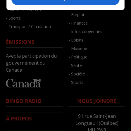
- Faits divers
- Bien-être
- Santé et bien-être
- Emploi
- Sports
- Finances
- Transport / Circulation
- Infos citoyennes
- Loisirs
ÉMISSIONS
- Musique
Avec la participation du
- Politique
gouvernement du
- Santé
Canada
- Société
- Sports
BINGO RADIO
NOUS JOINDRE
91,rue Saint-Jean
À PROPOS
Longueuil (Québec)
J4H 2W8