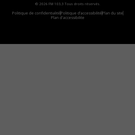
© 2026 FM 103,3 Tous droits réservés.
Politique de confidentialité
Politique d’accessibilité
Plan du site
Plan d'accessibilite
Comment installer notre vignette sur votre
appareil mobile