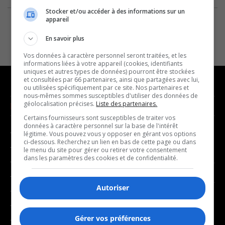
Stocker et/ou accéder à des informations sur un
appareil
En savoir plus
Vos données à caractère personnel seront traitées, et les
informations liées à votre appareil (cookies, identifiants
uniques et autres types de données) pourront être stockées
et consultées par 66 partenaires, ainsi que partagées avec lui,
ou utilisées spécifiquement par ce site. Nos partenaires et
nous-mêmes sommes susceptibles d'utiliser des données de
géolocalisation précises.
Liste des partenaires.
NOUVELLES
MUSIQUE
Certains fournisseurs sont susceptibles de traiter vos
données à caractère personnel sur la base de l'intérêt
- Affaires municipales
- Décompte franco
légitime. Vous pouvez vous y opposer en gérant vos options
ci-dessous. Recherchez un lien en bas de cette page ou dans
- Communauté / Social
- Joué récemment
le menu du site pour gérer ou retirer votre consentement
dans les paramètres des cookies et de confidentialité.
- Culture
BALADOS
- Économie
Autoriser
- Éducation
- Affaires
- Environnement
- Art de vivre
Gérer vos préférences
- Faits divers