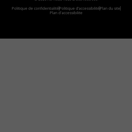
Politique de confidentialité
Politique d’accessibilité
Plan du site
Plan d'accessibilite
Comment installer notre vignette sur votre
appareil mobile