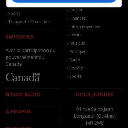
- Bien-être
- Santé et bien-être
- Emploi
- Sports
- Finances
- Transport / Circulation
- Infos citoyennes
- Loisirs
ÉMISSIONS
- Musique
Avec la participation du
- Politique
gouvernement du
- Santé
Canada
- Société
- Sports
BINGO RADIO
NOUS JOINDRE
91,rue Saint-Jean
À PROPOS
Longueuil (Québec)
J4H 2W8